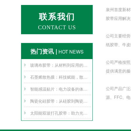
泉州首度新材
联系我们
胶带应用解决
CONTACT US
公司主要经营
纸胶带、牛皮
热门资讯 |
HOT NEWS
公司严格按照
玻璃布胶带：从材料到应用的全方位探索
提供满意的服
石墨烯散热膜：科技赋能，散热无忧
公司产品广泛
智能感温贴片：电力设备的体温计
源、FFC、
陶瓷化硅胶带：从硅胶到陶瓷的跨界变身
太阳能双玻打孔胶带：助力光伏产业腾飞